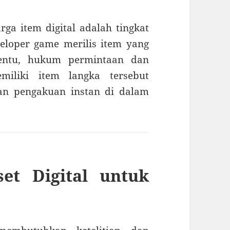
a item digital adalah tingkat
veloper game merilis item yang
tentu, hukum permintaan dan
miliki item langka tersebut
an pengakuan instan di dalam
set Digital untuk