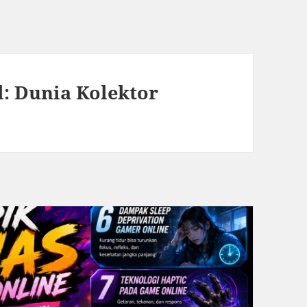
l: Dunia Kolektor