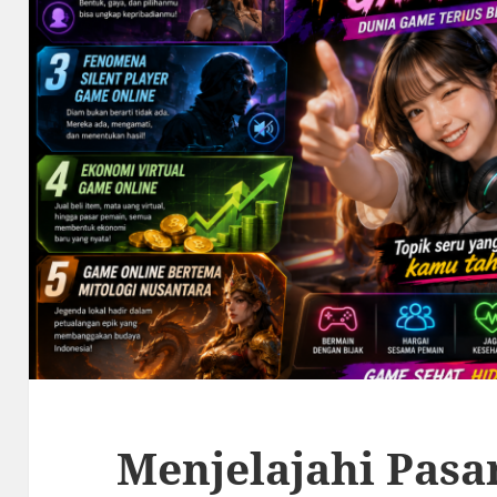
Menjelajahi Pasa