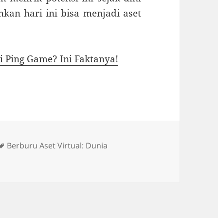
kan hari ini bisa menjadi aset
 Ping Game? Ini Faktanya!
Tag
Berburu Aset Virtual: Dunia