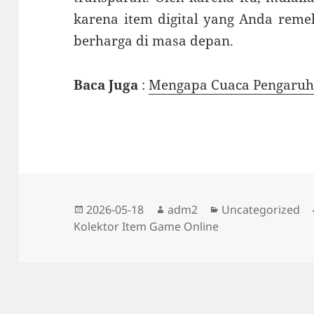
karena item digital yang Anda remeh
berharga di masa depan.
Baca Juga
:
Mengapa Cuaca Pengaruhi
Diposkan
Penulis
Kategori
2026-05-18
adm2
Uncategorized
pada
Kolektor Item Game Online